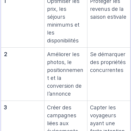
1
Optimiser les 
Protéger les 
prix, les 
revenus de la 
séjours 
saison estivale
minimums et 
les 
disponibilités
2
Améliorer les 
Se démarquer 
photos, le 
des propriétés 
positionnemen
concurrentes
t et la 
conversion de 
l’annonce
3
Créer des 
Capter les 
campagnes 
voyageurs 
liées aux 
ayant une 