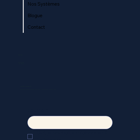
Nos Systèmes
Blogue
Contact
SOCIAL
Instagram
Facebook
RESTEZ CONNECTÉ
Recevez nos dernières nouvelles, conseils et mises à jour.
Courriel
*
Oui, je souhaite m’abonner à 