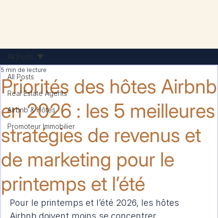
All Posts
5 min de lecture
All Posts
Priorités des hôtes Airbnb
Real Estate Agents
en 2026 : les 5 meilleures
Airbnb & Hôtes
Promoteur Immobilier
stratégies de revenus et
de marketing pour le
printemps et l’été
Pour le printemps et l’été 2026, les hôtes 
Airbnb doivent moins se concentrer 