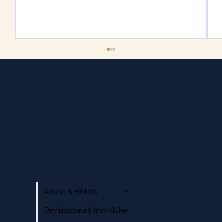
Marketing immobilier préconstruction :
vendre vos unités avant même de
MENU
creuser
Airbnb & Hôtels
Développeurs Immobilier