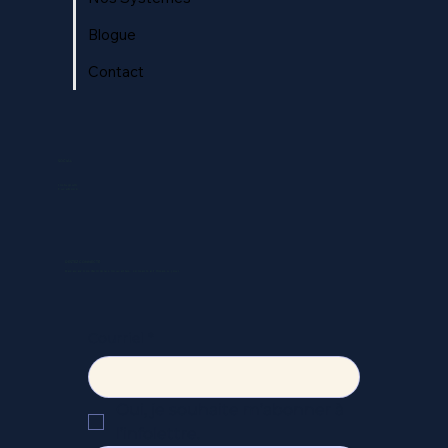
Blogue
Contact
SOCIAL
Instagram
Facebook
RESTEZ CONNECTÉ
Recevez nos dernières nouvelles, conseils et mises à jour.
Courriel
*
Oui, je souhaite m’abonner à 
l’infolettre.