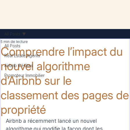
All Posts
5 min de lecture
All Posts
Comprendre l’impact du
Real Estate Agents
nouvel algorithme
Airbnb & Hôtes
Promoteur Immobilier
d’Airbnb sur le
classement des pages de
propriété
Airbnb a récemment lancé un nouvel 
algorithme qui modifie la façon dont les 