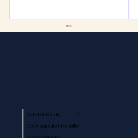
Stratégie de réservation directe pour
hôtels 2026
MENU
Airbnb & Hôtels
Développeurs Immobilier
Nos Systèmes