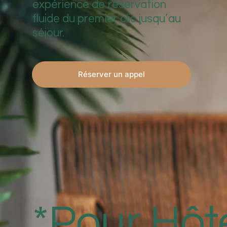
expérience de réservation
fluide du premier clic jusqu’au
séjour.
Réserver un appel
*Pour Hôte