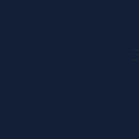
Les 
clie
rése