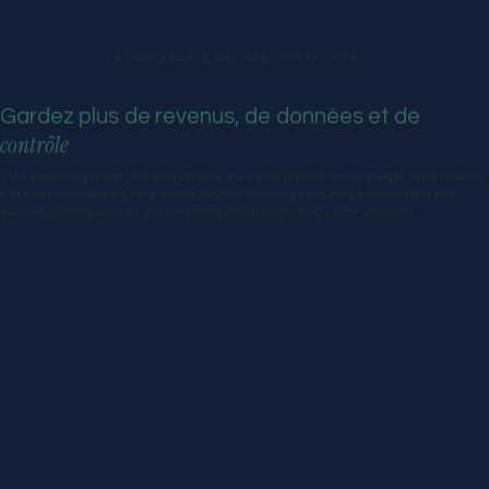
LA DÉPENDANCE AUX OTAS COÛTE CHER
Gardez plus de revenus, de données et de
contrôle
OTAs peuvent générer des réservations, mais elles limitent votre marge, votre relation
nt et votre croissance à long terme. Beyond Booking vous aide à développer vos
rvations directes avec un site connecté, optimisé et conçu pour convertir.