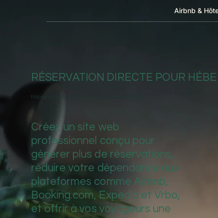
Airbnb & Hôte
RÉSERVATION DIRECTE POUR HÉB
Reprenez le contrôle de vos
réservations directes.
Créez un site web
professionnel conçu pour
générer plus de réservations,
réduire votre dépendance aux
plateformes comme Airbnb,
Booking.com, Expedia et Vrbo,
et offrir à vos voyageurs une