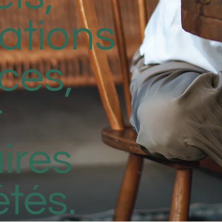
cations
ces,
t
ires
étés.