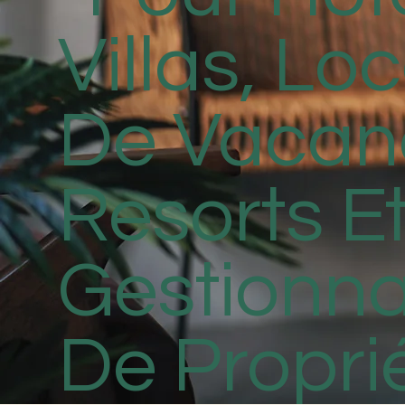
Villas, Lo
De Vacan
Resorts E
Gestionna
De Propri